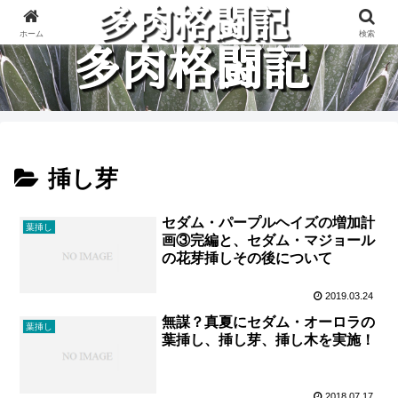
多肉植物と楽しく格闘している記録です。
ホーム
検索
挿し芽
セダム・パープルヘイズの増加計
葉挿し
画③完編と、セダム・マジョール
の花芽挿しその後について
2019.03.24
無謀？真夏にセダム・オーロラの
葉挿し
葉挿し、挿し芽、挿し木を実施！
2018.07.17