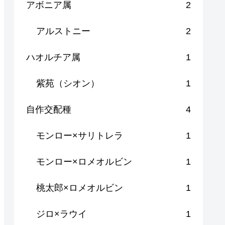
アボニア属
2
アルストニー
2
ハオルチア属
1
紫苑（シオン）
1
自作交配種
4
モンロー×サリトレラ
1
モンロー×ロメオルビン
1
桃太郎×ロメオルビン
1
ジロ×ラウイ
1