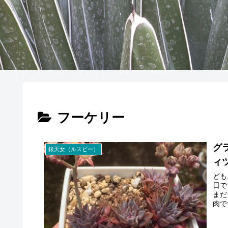
フーケリー
グ
銀天女（ルスビー）
ィ
ども
日で
まだ
肉で