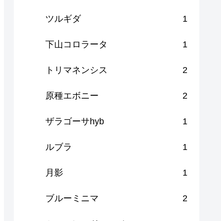
ツルギダ
1
下山コロラータ
1
トリマネンシス
2
原種エボニー
2
ザラゴーサhyb
1
ルブラ
1
月影
1
ブルーミニマ
2