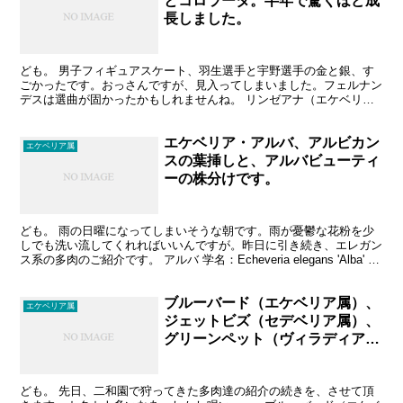
とコロラータ。半年で驚くほど成
長しました。
ども。 男子フィギュアスケート、羽生選手と宇野選手の金と銀、す
ごかったです。おっさんですが、見入ってしまいました。フェルナン
デスは選曲が固かったかもしれませんね。 リンゼアナ（エケベリア
属） もう１つ持っておこうと、狩ってしまったものです。...
エケベリア・アルバ、アルビカン
エケベリア属
スの葉挿しと、アルバビューティ
ーの株分けです。
ども。 雨の日曜になってしまいそうな朝です。雨が憂鬱な花粉を少
しでも洗い流してくれればいいんですが。昨日に引き続き、エレガン
ス系の多肉のご紹介です。 アルバ 学名：Echeveria elegans 'Alba' 月
影と違って、葉っぱがムッ...
ブルーバード（エケベリア属）、
エケベリア属
ジェットビズ（セデベリア属）、
グリーンペット（ヴィラディア
属）が仲間入り！
ども。 先日、二和園で狩ってきた多肉達の紹介の続きを、させて頂