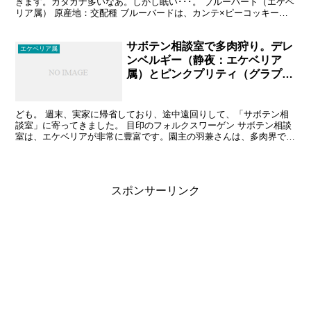
きます。カタカナ多いなあ。しかし眠い･･･。 ブルーバード（エケベ
リア属） 原産地：交配種 ブルーバードは、カンテ×ピーコッキーの
交配種。カンテは見かけたことはあるけど、ピーコッ...
サボテン相談室で多肉狩り。デレ
エケベリア属
ンベルギー（静夜：エケベリア
属）とピンクプリティ（グラプト
ベリア属）仲間入り。
ども。 週末、実家に帰省しており、途中遠回りして、「サボテン相
談室」に寄ってきました。 目印のフォルクスワーゲン サボテン相談
室は、エケベリアが非常に豊富です。園主の羽兼さんは、多肉界では
有名な方で、圧巻の多肉揃えです。 羽兼さんの本 多肉...
スポンサーリンク