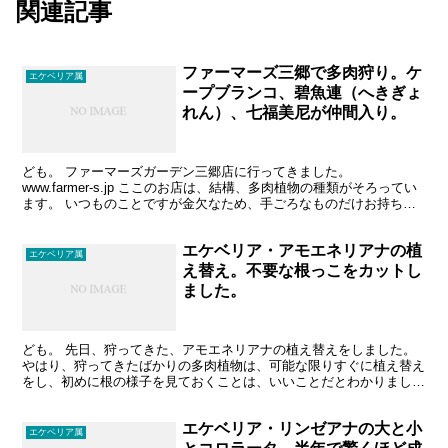
関連記事
ファーマーズ三郷で多肉狩り。ケ
エケベリア属
ープブランコ、碧魚連（へきぎょ
れん）、七福美尼が仲間入り。
ども。 ファーマーズガーデン三郷店に行ってきました。
www.farmer-s.jp ここのお店は、結構、多肉植物の種類がそろってい
ます。 いつものことですが金欠なため、手ごろなものだけお持ち帰
り。 ケープブランコ（セダム属） 原産地：中米...
エケベリア・アモエネリアナの植
エケベリア属
え替え。不要な根っこをカットし
ました。
ども。 先日、狩ってきた、アモエネリアナの植え替えをしました。
やはり、狩ってきたばかりの多肉植物は、可能な限りすぐに植え替え
をし、初めに根の様子を見ておくことは、いいことだとわかりまし
た。 アモエネリアナの根の様子です…根っこがカゴ状にな...
エケベリア・リンゼアナの大と小
エケベリア属