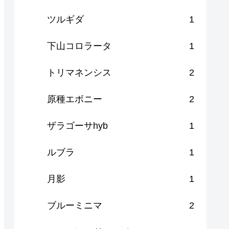
ツルギダ
1
下山コロラータ
1
トリマネンシス
2
原種エボニー
2
ザラゴーサhyb
1
ルブラ
1
月影
1
ブルーミニマ
2