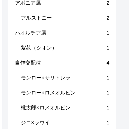
アボニア属
2
アルストニー
2
ハオルチア属
1
紫苑（シオン）
1
自作交配種
4
モンロー×サリトレラ
1
モンロー×ロメオルビン
1
桃太郎×ロメオルビン
1
ジロ×ラウイ
1