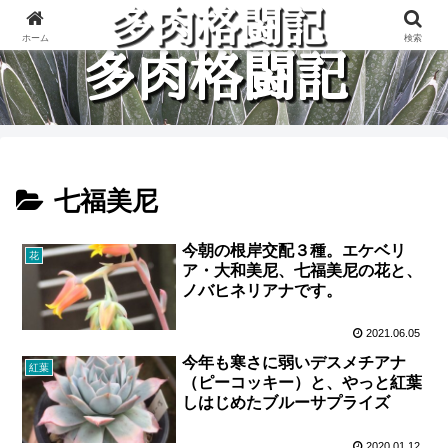
多肉植物と楽しく格闘している記録です。
ホーム
検索
七福美尼
今朝の根岸交配３種。エケベリ
花
ア・大和美尼、七福美尼の花と、
ノバヒネリアナです。
2021.06.05
今年も寒さに弱いデスメチアナ
紅葉
（ピーコッキー）と、やっと紅葉
しはじめたブルーサプライズ
2020.01.12