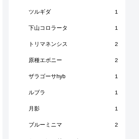
ツルギダ
1
下山コロラータ
1
トリマネンシス
2
原種エボニー
2
ザラゴーサhyb
1
ルブラ
1
月影
1
ブルーミニマ
2