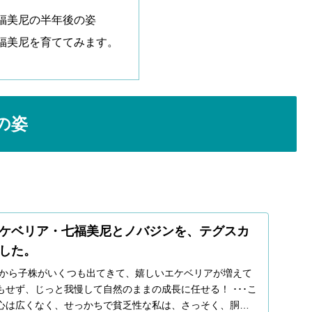
福美尼の半年後の姿
福美尼を育ててみます。
の姿
。
ケベリア・七福美尼とノバジンを、テグスカ
した。
元から子株がいくつも出てきて、嬉しいエケベリアが増えて
せず、じっと我慢して自然のままの成長に任せる！ ･･･こ
心は広くなく、せっかちで貧乏性な私は、さっそく、胴切