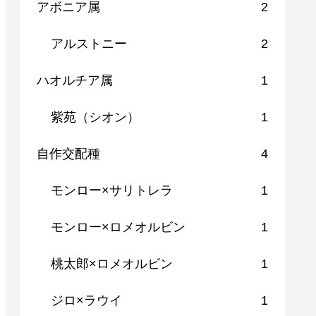
アボニア属
2
アルストニー
2
ハオルチア属
1
紫苑（シオン）
1
自作交配種
4
モンロー×サリトレラ
1
モンロー×ロメオルビン
1
桃太郎×ロメオルビン
1
ジロ×ラウイ
1