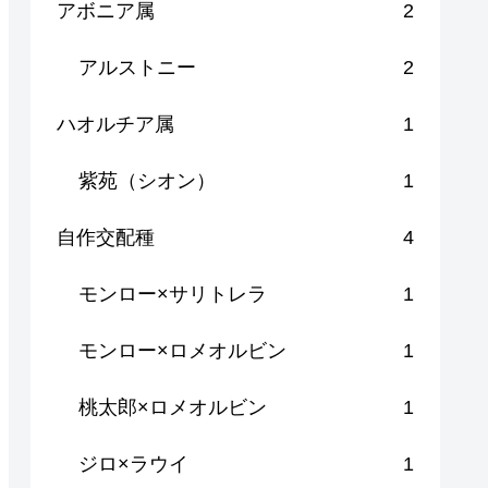
アボニア属
2
アルストニー
2
ハオルチア属
1
紫苑（シオン）
1
自作交配種
4
モンロー×サリトレラ
1
モンロー×ロメオルビン
1
桃太郎×ロメオルビン
1
ジロ×ラウイ
1