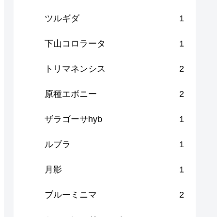
ツルギダ
1
下山コロラータ
1
トリマネンシス
2
原種エボニー
2
ザラゴーサhyb
1
ルブラ
1
月影
1
ブルーミニマ
2