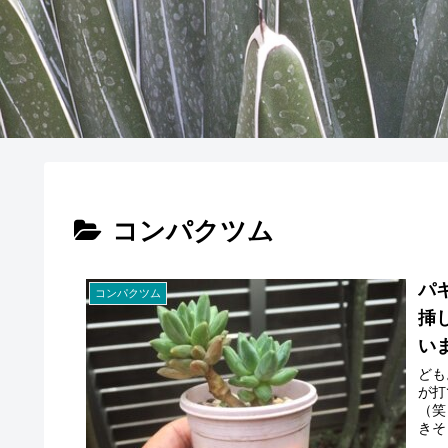
コンパクツム
パ
コンパクツム
挿
いま
ども
が打
（笑
きそ