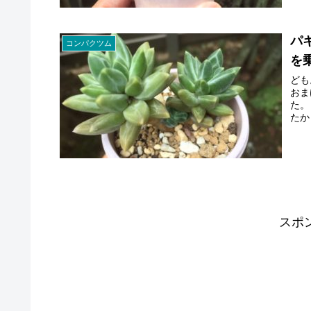
パ
コンパクツム
を
ども
おま
た。
たか
スポ