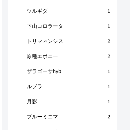
ツルギダ
1
下山コロラータ
1
トリマネンシス
2
原種エボニー
2
ザラゴーサhyb
1
ルブラ
1
月影
1
ブルーミニマ
2