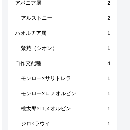
アボニア属
2
アルストニー
2
ハオルチア属
1
紫苑（シオン）
1
自作交配種
4
モンロー×サリトレラ
1
モンロー×ロメオルビン
1
桃太郎×ロメオルビン
1
ジロ×ラウイ
1