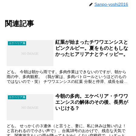
Sanpo-yoshi2016
関連記事
紅葉が始まったチワワエンシスと
エケベリア属
ピンクルビー。夏をものともしな
かったヒアリアナとティッピー。
ども。 今朝は朝から雨です。多肉作業はできないのですが、朝から
雨の中、多肉観察。 （我が家は、多肉パトロールというほどのもの
ではないので・笑） チワワエンシスの紅葉 分裂と停滞、成長を繰り
返しているチワワエンシス。1鉢だけは、成長点も行方不...
今朝の多肉。エケベリア・チワワ
エケベリア属
エンシスの解体のその後、長男が
いじける？
ども。 せっかくの３連休（と言うと、妻に、私に休みは無いのよ！
と言われるので小さい声で）、台風18号のおかげで、残念な天気で
す。関東地方もいつ雨が降ってもおかしくない空模様で、いざっとな