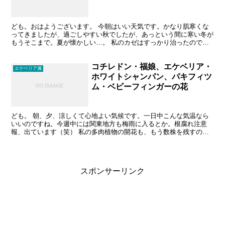
ども。おはようございます。 今朝はいい天気です。かなり肌寒くな
ってきましたが、過ごしやすい秋でしたが、あっという間に寒い冬が
もうそこまで。夏が懐かしい…。 私のカゼはすっかり治ったのです
が、子供にうつしたと、言いがかりつけられています。まぁ...
コチレドン・福娘、エケベリア・
エケベリア属
ホワイトシャンパン、パキフィツ
ム・ベビーフィンガーの花
ども。 朝、夕、涼しくて心地よい気候です。一日中こんな気温なら
いいのですね。今週中には関東地方も梅雨に入るとか。根腐れ注意
報、出ています（笑） 私の多肉植物の開花も、もう数株を残すのみ
です。見かけによらず立派な花を咲かせるやつもいて、楽しま...
スポンサーリンク