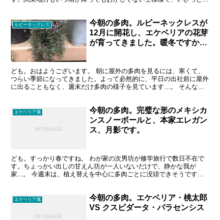
ったら、洗濯もの取り込み係になる使命を帯びつつ、朝から...
今朝の多肉。ルビーネックレスが
ルビーネックレス
12月に開花し、エケベリアの花芽
が育ってきました。暖冬ですか
ね？
ども。おはようございます。 朝に屋外の多肉を見るには、寒くて、
つらい季節になってきました。よって必然的に、平日の出社前に屋外
に出ることもなく、週末だけ多肉の様子を見ています…。 そんな雑
な育て方でも、それなにり答えてくれる多肉植物…好きです...
今朝の多肉。完璧な形のメキシカ
エケベリア属
ンスノーボールと、本家エレガン
ス、月影です。
ども。すっかり春ですね。 わが家の次男坊が修学旅行で数日不在で
す。ちょっかい出しの甘えん坊が一人いないだけで、静かな我が
家...。 今週末は、植え替えを中心に多肉ごとに没頭できそうです。
メキシカンスノーボール 学名：Echeveria '...
今朝の多肉。エケベリア・桃太郎
エケベリア属
VS クスピダータ・パラセンシス