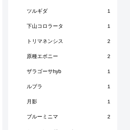
ツルギダ
1
下山コロラータ
1
トリマネンシス
2
原種エボニー
2
ザラゴーサhyb
1
ルブラ
1
月影
1
ブルーミニマ
2