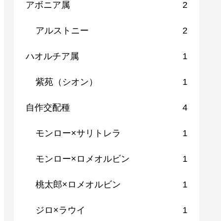
アボニア属
2
アルストニー
2
ハオルチア属
1
紫苑（シオン）
1
自作交配種
4
モンロー×サリトレラ
1
モンロー×ロメオルビン
1
桃太郎×ロメオルビン
1
ジロ×ラウイ
1