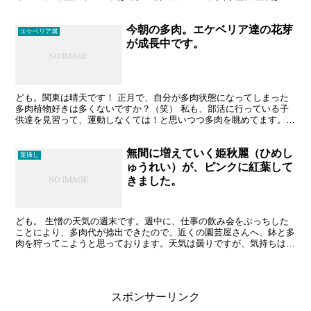
んのりとしたピンク色です。色がきれいで、盛大に増やして...
今朝の多肉。エケベリア達の花芽
エケベリア属
が成長中です。
ども。関東は晴天です！ 正月で、自分が多肉状態になってしまった
多肉植物好きは多くないですか？（笑） 私も、部活に行っている子
供達を見習って、運動しなくては！と思いつつ多肉を眺めてます。ダ
メですね。 最近、暖かい日が続いていることもあり、今年...
無間に増えていく姫秋麗（ひめし
葉挿し
ゅうれい）が、ピンクに紅葉して
きました。
ども。 生憎の天気の週末です。週中に、仕事の飲み会をぶっちした
ことにより、多肉代が捻出できたので、近くの園芸屋さんへ、鉢と多
肉を狩ってこようと思っております。天気は曇りですが、気持ちは
晴々です。 姫秋麗（ひめしゅうれい：グラプトペダルム...
スポンサーリンク