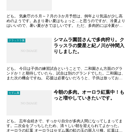
ども。 気象庁の５月～７月の３か月予想は、例年より気温が少し高
めのようです。あまり暑い夏はちょっと…と思うのですが、冷夏より
はいいので、暑い夏がきてほしいです。 ただ、多肉的には冷夏がい
いんでしょうかね。 クラッスラ属のルペストリス、グリー...
シマムラ園芸さんで多肉狩り。ク
クラッスラ属
ラッスラの愛星と紀ノ川が仲間入
りしました。
ども。 今日は子供の練習試合ということで、二和園さん方面のグラ
ンドか！と期待していたら、試合は別のグランドでした。二和園は、
また次の機会ですね。 応援は必要ないだろうと、子供は放っておい
て、結局、埼玉県越谷市のシマムラ園芸さんに、多肉狩り遠...
今朝の多肉。オーロラ紅葉中！も
セダム属
っと増やしていきたいです。
ども。 忘年会続きで、すっかり自分が多肉人間になってしまってま
す。二次会をブっちしたため、清々しい朝を迎えられてよかった。
オーロラの紅葉 オーロラはセダム属の虹の玉の斑入り種。紅葉はほ