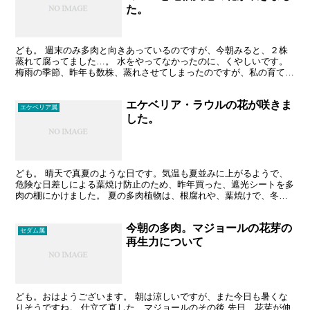
た。
ども。 週末のみ多肉と向きあっているのですが、今朝みると、２株
蒸れて腐ってました…。 水をやってなかったのに、くやしいです。
梅雨の季節、昨年も数株、蒸れさせてしまったのですが、私の育てて
いる環境は、風通しに課題があるような気がします…。気を...
エケベリア・ラウルの花が咲きま
エケベリア属
した。
ども。 晴天で真夏のような日です。気温も夏並みに上がるようで、
危険な日差しによる葉焼け防止のため、昨年買った、遮光シートを多
肉の棚にかけました。 夏の多肉植物は、根腐れや、葉焼けで、冬以
上に注意が必要です。今年の夏は、１つの多肉も枯らさずに...
今朝の多肉。マジョールの花芽の
セダム属
再生力について
ども。おはようございます。 朝は涼しいですが、また今日も暑くな
りそうですね。 仕立て直した、マジョールのその後 先日、花芽が伸