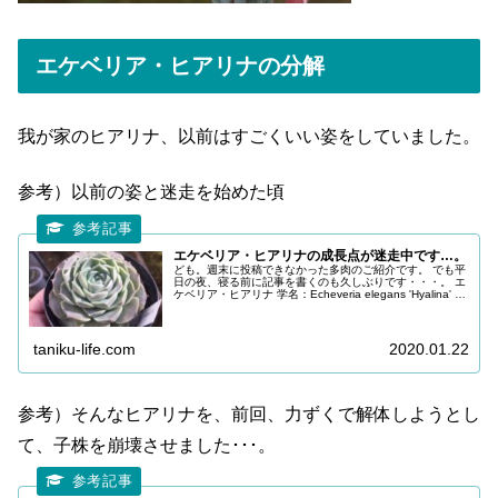
エケベリア・ヒアリナの分解
我が家のヒアリナ、以前はすごくいい姿をしていました。
参考）以前の姿と迷走を始めた頃
エケベリア・ヒアリナの成長点が迷走中です…。
ども。週末に投稿できなかった多肉のご紹介です。 でも平
日の夜、寝る前に記事を書くのも久しぶりです・・・。 エ
ケベリア・ヒアリナ 学名：Echeveria elegans 'Hyalina' 実
はヒアリナも、前回ご紹介させて頂いたエレガンス一...
taniku-life.com
2020.01.22
参考）そんなヒアリナを、前回、力ずくで解体しようとし
て、子株を崩壊させました･･･。