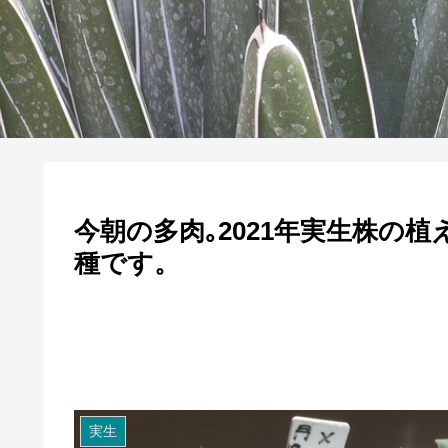
今朝の多肉｡2021年実生株の
種です。
実生