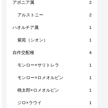
アボニア属
2
アルストニー
2
ハオルチア属
1
紫苑（シオン）
1
自作交配種
4
モンロー×サリトレラ
1
モンロー×ロメオルビン
1
桃太郎×ロメオルビン
1
ジロ×ラウイ
1