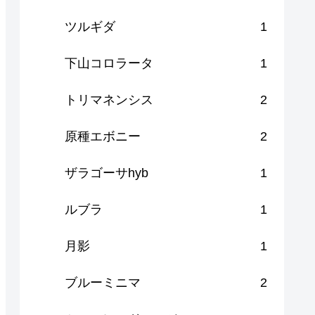
ツルギダ
1
下山コロラータ
1
トリマネンシス
2
原種エボニー
2
ザラゴーサhyb
1
ルブラ
1
月影
1
ブルーミニマ
2