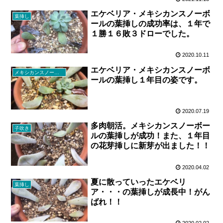
エケベリア・メキシカンスノーボ
葉挿し
ールの葉挿しの成功率は、１年で
１勝１６敗３ドローでした。
2020.10.11
エケベリア・メキシカンスノーボ
メキシカンスノーボール
ールの葉挿し１年目の姿です。
2020.07.19
多肉朝活。メキシカンスノーボー
子吹き
ルの葉挿しが成功！また、１年目
の花芽挿しに新芽が出ました！！
2020.04.02
夏に散っていったエケベリ
葉挿し
ア・・・の葉挿しが成長中！がん
ばれ！！