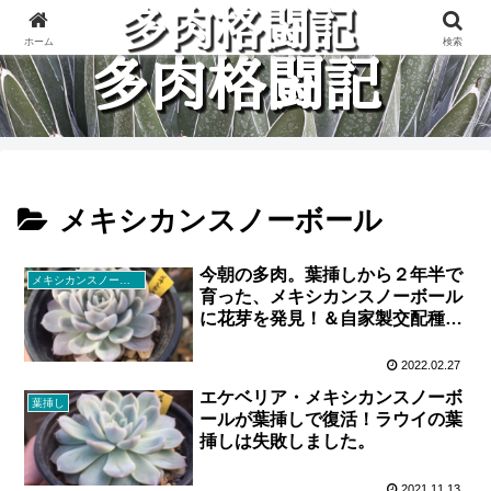
多肉植物と楽しく格闘している記録です。
ホーム
検索
メキシカンスノーボール
今朝の多肉。葉挿しから２年半で
メキシカンスノーボール
育った、メキシカンスノーボール
に花芽を発見！＆自家製交配種の
子供たち。
2022.02.27
エケベリア・メキシカンスノーボ
葉挿し
ールが葉挿しで復活！ラウイの葉
挿しは失敗しました。
2021.11.13