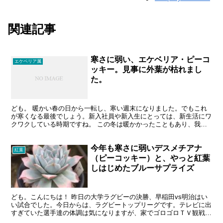
関連記事
寒さに弱い、エケベリア・ピーコ
エケベリア属
ッキー。見事に外葉が枯れまし
た。
ども。 暖かい春の日から一転し、寒い週末になりました。でもこれ
が寒くなる最後でしょう。新入社員や新入生にとっては、新生活にワ
クワクしている時期ですね。 この冬は暖かかったこともあり、我が
家で、寒さで枯れた多肉はありませんでした。ただ唯一、寒...
今年も寒さに弱いデスメチアナ
紅葉
（ピーコッキー）と、やっと紅葉
しはじめたブルーサプライズ
ども。こんにちは！ 昨日の大学ラグビーの決勝、早稲田vs明治はい
い試合でした。今日からは、ラグビートップリーグです。テレビに出
すぎていた選手達の体調は気になりますが、家でゴロゴロＴＶ観戦
で、私の体調はもっと気になります。。。 エケベリア・ピ...