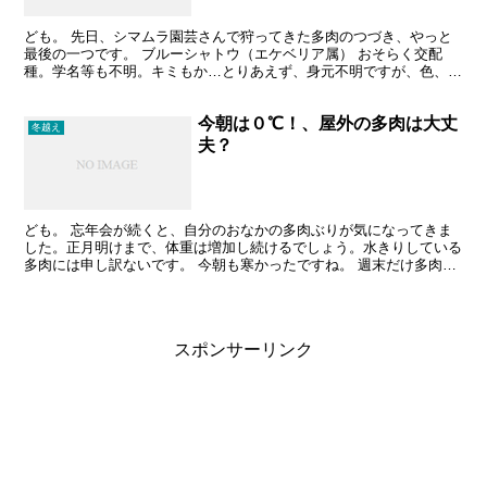
ども。 先日、シマムラ園芸さんで狩ってきた多肉のつづき、やっと
最後の一つです。 ブルーシャトウ（エケベリア属） おそらく交配
種。学名等も不明。キミもか…とりあえず、身元不明ですが、色、形
ともに、気に入りました。けっこう大きく育つようです。 ...
今朝は０℃！、屋外の多肉は大丈
冬越え
夫？
ども。 忘年会が続くと、自分のおなかの多肉ぶりが気になってきま
した。正月明けまで、体重は増加し続けるでしょう。水きりしている
多肉には申し訳ないです。 今朝も寒かったですね。 週末だけ多肉の
世話をしている、ぐうたら初心者ですが、朝７時に庭の多...
スポンサーリンク