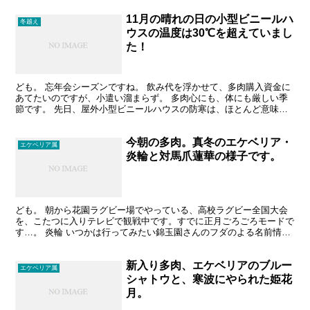
11月の晴れの日の小型ビニールハ
冬越え
ウスの温度は30℃を超えていまし
た！
ども。 忘年会シーズンですね。 飲み代を浮かせて、多肉購入資金に
あてたいのですが、小遣い溜まらず。 多肉心にも、体にも厳しい季
節です。 先日、屋外小型ビニールハウスの防寒は、ほとんど意味が
ないことがわかりましたが 今後も対策は考えていきたい...
今朝の多肉。真冬のエケベリア・
エケベリア属
炎輪と対馬爪蓮華の様子です。
ども。 朝から花園ラグビー場でやっている、高校ラグビー全国大会
を、こたつに入りテレビで観戦中です。すでに正月ごろごろモードで
す…。 炎輪 いつかは行ってみたい錦玉園さんのフダのよる名前情報
しかない炎輪です。錦玉園→（どなたか？）→二和園→私...
新入り多肉、エケベリアのブルー
エケベリア属
シャトウと、寒波にやられた姫花
月。