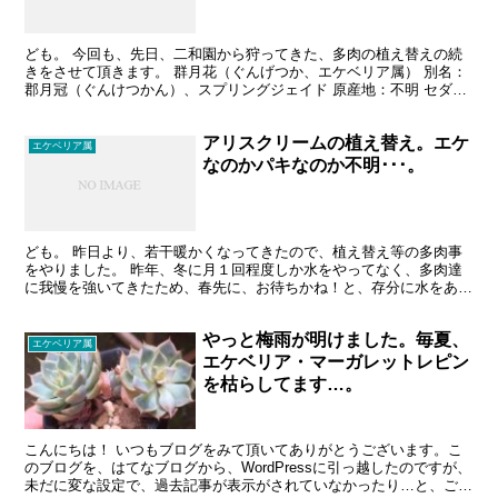
ベリア属かも？というややこしい
ヤツ。
ども。 今回も、先日、二和園から狩ってきた、多肉の植え替えの続
きをさせて頂きます。 群月花（ぐんげつか、エケベリア属） 別名：
郡月冠（ぐんけつかん）、スプリングジェイド 原産地：不明 セダム
属×エケベリア属の交配種のセデベリア属との説もあり...
アリスクリームの植え替え。エケ
エケベリア属
なのかパキなのか不明･･･。
ども。 昨日より、若干暖かくなってきたので、植え替え等の多肉事
をやりました。 昨年、冬に月１回程度しか水をやってなく、多肉達
に我慢を強いてきたため、春先に、お待ちかね！と、存分に水をあげ
たところ、徒長して、多くのエケベリアの形を崩してしまい...
やっと梅雨が明けました。毎夏、
エケベリア属
エケベリア・マーガレットレピン
を枯らしてます…。
こんにちは！ いつもブログをみて頂いてありがとうございます。こ
のブログを、はてなブログから、WordPressに引っ越したのですが、
未だに変な設定で、過去記事が表示がされていなかったり…と、ご迷