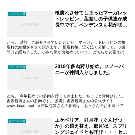
根腐れさせてしまったマーガレッ
エケベリア属
トレッピン、葉差しの子供達が成
長中です。ペンデンスも花が咲き
そろいました。
ども。 以前、ご紹介させていただいた、マーガレットレッピンの根
腐れの続報をさせて頂きます。 根腐れ後、泣く泣く分解して、３週
間ほど経ちました。小さな芽が出始めています。どちらかと言えば、
根っこより、葉っぱ先行型のようです。 アップで。 根っ...
2018年多肉狩り始め。スノーバ
エケベリア属
ニーが仲間入りしました。
ども。 今年初めての多肉を狩ってきました。ちょっと背伸びして、
吉坂包装さんの多肉です。 参考）吉坂包装さんの公式サイト
www.dream-craft.jp 吉坂包装さんの多肉は、おっさんのお小遣いで
は、ちょっと高めのため、１つだけです。...
エケベリア、群月花（ぐんげつ
エケベリア属
か）の植え替え。郡月冠、スプリ
ングジェイドとも呼び・・・セデ