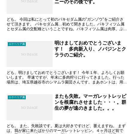
ニーのその後です。
ども。 今回は私にとって初のパキセダム属の"ガンゾウ"をご紹介さ
せて頂きます。 パキセダム属…初めて聞きました。パキフィツム属
とセダム属の交配種ということですね。パキフィツム属は肉厚、ぷっ
くりした葉が特徴で、代表的なものは"月美人"とかでし...
明けましておめでとうございま
エケベリア属
す！ 多肉新入り、ノバジンとク
ララのご紹介。
ども、明けましておめでとうございます！ 今年１年、よろしくお願
いします。 早速ですが、年末に多肉狩りに行ってきました。行った
場所は、埼玉県越谷市のシマムラ園芸さんです。まあホントは、用事
で越谷方面に行ったため、かなり遠回りをして立ち寄ったの...
またも失敗。マーガレットレッピ
エケベリア属
ンを根腐れさせました・・・。群
生の夢が遠のきました。。。
ども。 また、失敗談です。夏は大好きですけど、萎えますね。 まず
は、我が家に来たばかりのマーガレットレッピン。４ヶ月ほど前で