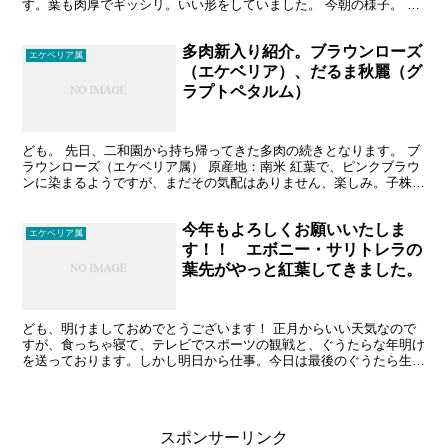
す。葉も肉厚でギッシリ。いい形をしていました。 今朝の様子。 元
気が無いので、葉を触ると、簡単にポロポロと取れ、もし...
多肉新入り紹介。ブラウンローズ
エケベリア属
（エケベリア）、だるま秋麗（グ
ラプトペタルム）
ども。 先日、二和園から持ち帰ってきた多肉の続きとなります。 ブ
ラウンローズ（エケベリア属） 原産地：南米 紅葉で、ピンクブラウ
ンに染まるようですが、まだその気配はありません、楽しみ。子株が
４株生えてきています。 もう少し涼しくなったら、一...
今年もよろしくお願いいたしま
エケベリア属
す！！ エボニー・サリトレラの
葉先がやっと紅葉してきました。
ども、明けましておめでとうございます！ 正月からいい天気なので
すが、食っちゃ寝て、テレビでスポーツの観戦と、ぐうたらな年明け
を送っております。しかし明日から仕事。今日は最後のぐうたら生活
を満喫し、明日から減量です（笑）。 では、今朝の多肉の...
スポンサーリンク