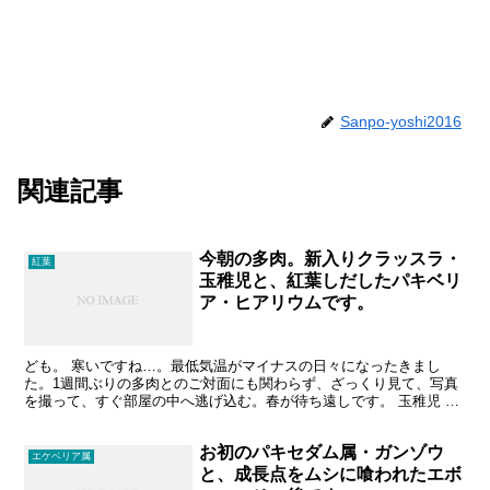
Sanpo-yoshi2016
関連記事
今朝の多肉。新入りクラッスラ・
紅葉
玉稚児と、紅葉しだしたパキベリ
ア・ヒアリウムです。
ども。 寒いですね…。最低気温がマイナスの日々になったきまし
た。1週間ぶりの多肉とのご対面にも関わらず、ざっくり見て、写真
を撮って、すぐ部屋の中へ逃げ込む。春が待ち遠しです。 玉稚児 学
名：Crassula arta 中途半端な期限付きポイ...
お初のパキセダム属・ガンゾウ
エケベリア属
と、成長点をムシに喰われたエボ