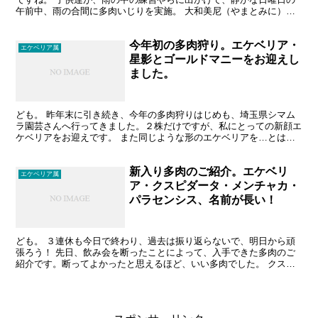
午前中、雨の合間に多肉いじりを実施。 大和美尼（やまとみに）が
開花しました。赤い花びらの先っちょが黄色く、かわいい花...
今年初の多肉狩り。エケベリア・
エケベリア属
星影とゴールドマニーをお迎えし
ました。
ども。 昨年末に引き続き、今年の多肉狩りはじめも、埼玉県シマム
ラ園芸さんへ行ってきました。２株だけですが、私にとっての新顔エ
ケベリアをお迎えです。 また同じような形のエケベリアを…とは言
わずに、お付き合いください。 星影（ほしかげ：エケベリ...
新入り多肉のご紹介。エケベリ
エケベリア属
ア・クスピダータ・メンチャカ・
パラセンシス、名前が長い！
ども。 ３連休も今日で終わり、過去は振り返らないで、明日から頑
張ろう！ 先日、飲み会を断ったことによって、入手できた多肉のご
紹介です。断ってよかったと思えるほど、いい多肉でした。 クスピ
ダータ・メンチャカ・パラセンシス エケベリア属 学名：...