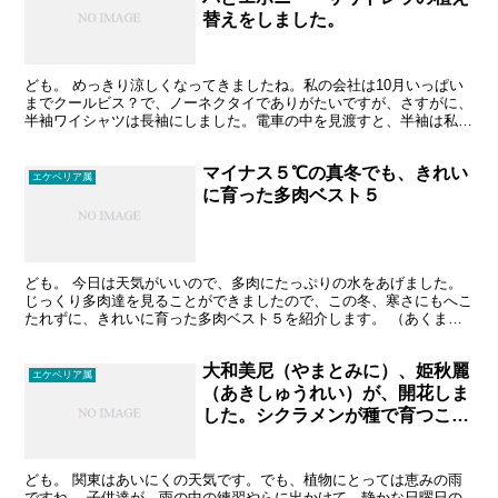
替えをしました。
ども。 めっきり涼しくなってきましたね。私の会社は10月いっぱい
までクールビス？で、ノーネクタイでありがたいですが、さすがに、
半袖ワイシャツは長袖にしました。電車の中を見渡すと、半袖は私一
人でした（笑） 雨の週末、雨が止んだ一瞬の間に、先週...
マイナス５℃の真冬でも、きれい
エケベリア属
に育った多肉ベスト５
ども。 今日は天気がいいので、多肉にたっぷりの水をあげました。
じっくり多肉達を見ることができましたので、この冬、寒さにもへこ
たれずに、きれいに育った多肉ベスト５を紹介します。 （あくまで
も私の育てている、少ない多肉の中からです。） 第１位...
大和美尼（やまとみに）、姫秋麗
エケベリア属
（あきしゅうれい）が、開花しま
した。シクラメンが種で育つこと
を知りましたが、実生はやりませ
ん…。
ども。 関東はあいにくの天気です。でも、植物にとっては恵みの雨
ですね。 子供達が、雨の中の練習やらに出かけて、静かな日曜日の