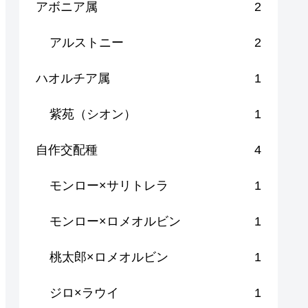
アボニア属
2
アルストニー
2
ハオルチア属
1
紫苑（シオン）
1
自作交配種
4
モンロー×サリトレラ
1
モンロー×ロメオルビン
1
桃太郎×ロメオルビン
1
ジロ×ラウイ
1