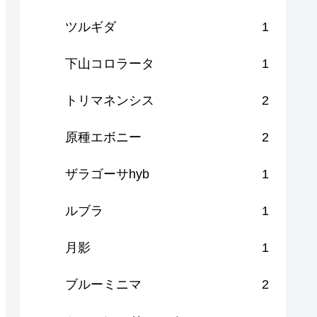
ツルギダ
1
下山コロラータ
1
トリマネンシス
2
原種エボニー
2
ザラゴーサhyb
1
ルブラ
1
月影
1
ブルーミニマ
2