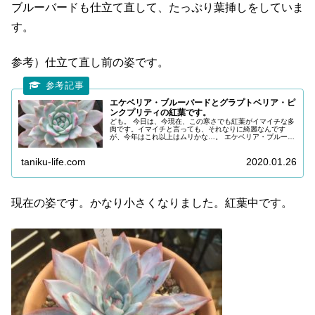
ブルーバードも仕立て直して、たっぷり葉挿しをしていま
す。
参考）仕立て直し前の姿です。
エケベリア・ブルーバードとグラプトベリア・ピ
ンクプリティの紅葉です。
ども。 今日は、今現在、この寒さでも紅葉がイマイチな多
肉です。イマイチと言っても、それなりに綺麗なんです
が、今年はこれ以上はムリかな…。 エケベリア・ブルーバ
ード 学名：Echeveria cv 'Blue Bird'。コロラータとデスメ
チ...
taniku-life.com
2020.01.26
現在の姿です。かなり小さくなりました。紅葉中です。