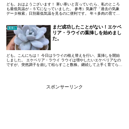
ども。おはようございます！ 寒い寒いと言っていたら、私のところ
も最低気温が－５℃になっていました。 参考）気象庁「過去の気象
データ検索」日別最低気温を見るのに便利です。 年々多肉の育て方
が雑になり、冬越え対策もほとんどしなくなった手抜きタニ...
まだ成功したことがない！エケベ
葉挿し
リア・ラウイの葉挿しを始めまし
た。
ども。こんにちは！ 今日はラウイの植え替えを行い、葉挿しを開始
しました。 エケベリア・ラウイ ラウイは増やしたいエケベリアなの
ですが、突然調子を崩して枯らすこと数株。継続して上手く育てられ
ません。写真は中ぐらいの株です。 我が家最大ラウイは...
スポンサーリンク