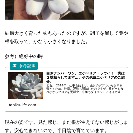
結構大きく育った株もあったのですが、調子を崩して葉や
根を取って、かなり小さくなりました。
参考）絶好中の時
白さナンバーワン、エケベリア・ラウイ！ 実は
２株枯らしてます…。その他白エケベリアのご紹
介。
ども。 2019年、仕事も始まり、正月のダブついたお肉を
落とすため、昨日、運動も開始したのですが、柿ピーを食
べながらブログを更新中。今年もダイエットにはほど遠い
１年になりそうです。 今朝は白いエケベリアのご紹介。
ラウイ Echeveria
taniku-life.com
現在の姿です。見た感じ、まだ根が生えてない感じがしま
す。安心できないので、半日陰で育てています。