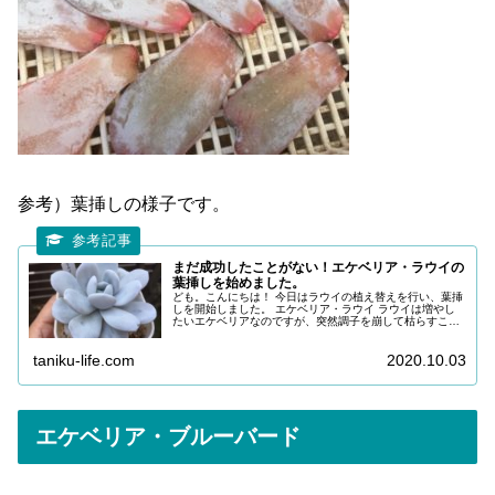
参考）葉挿しの様子です。
まだ成功したことがない！エケベリア・ラウイの
葉挿しを始めました。
ども。こんにちは！ 今日はラウイの植え替えを行い、葉挿
しを開始しました。 エケベリア・ラウイ ラウイは増やし
たいエケベリアなのですが、突然調子を崩して枯らすこと
数株。継続して上手く育てられません。写真は中ぐらいの
株です。 我が家最大ラウイは...
taniku-life.com
2020.10.03
エケベリア・ブルーバード