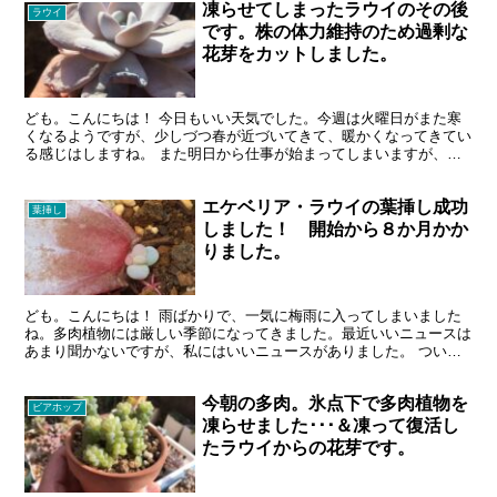
凍らせてしまったラウイのその後
ラウイ
です。株の体力維持のため過剰な
花芽をカットしました。
ども。こんにちは！ 今日もいい天気でした。今週は火曜日がまた寒
くなるようですが、少しづつ春が近づいてきて、暖かくなってきてい
る感じはしますね。 また明日から仕事が始まってしまいますが、今
週は木曜日が休日なので、ちょっとだけ気が楽です。がんば...
エケベリア・ラウイの葉挿し成功
葉挿し
しました！ 開始から８か月かか
りました。
ども。こんにちは！ 雨ばかりで、一気に梅雨に入ってしまいました
ね。多肉植物には厳しい季節になってきました。最近いいニュースは
あまり聞かないですが、私にはいいニュースがありました。 つい
に、ラウイの葉挿しに成功しました！ エケベリア・ラウイの...
今朝の多肉。氷点下で多肉植物を
ビアホップ
凍らせました･･･＆凍って復活し
たラウイからの花芽です。