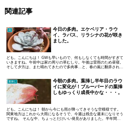
関連記事
今日の多肉。エケベリア・ラウ
花
イ、ラパス、リラシナの花が咲き
ました。
ども。こんにちは！ GWも早いもので、何もしなくても時間がすぎて
いきますね。午前中は家の周りの草むしり。午後は雷雨のため昼寝。
そして夕方は、また晴れてきたので多肉事…と、春の嵐に翻弄されつ
つ、ま、いっか（笑）な日々を送っています。 そして今...
今朝の多肉。葉挿し半年目のラウ
葉挿し
イに変化が！ブルーバードの葉挿
しもゆっくり成長中かな・・・。
ども。こんにちは！ 朝から今にも雨が降ってきそうな空模様です。
関東地方はこれから大雨になるそうで、今週は残念な週末になりそう
ですね。 そんな中、ちょっとだけいい発見がありました。半年間、
まったく変化がなかったラウイの葉挿しに変化がありました...