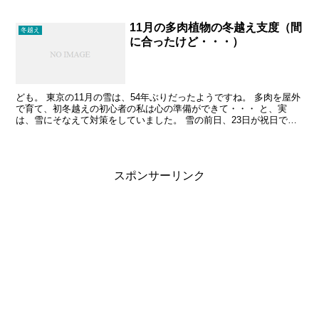
に立春の意味って？と改めて調べたので、以下貼って...
11月の多肉植物の冬越え支度（間
冬越え
に合ったけど・・・）
ども。 東京の11月の雪は、54年ぶりだったようですね。 多肉を屋外
で育て、初冬越えの初心者の私は心の準備ができて・・・ と、実
は、雪にそなえて対策をしていました。 雪の前日、23日が祝日で仕
事が休みでよかったです。 小型ビニールハウスの防...
スポンサーリンク