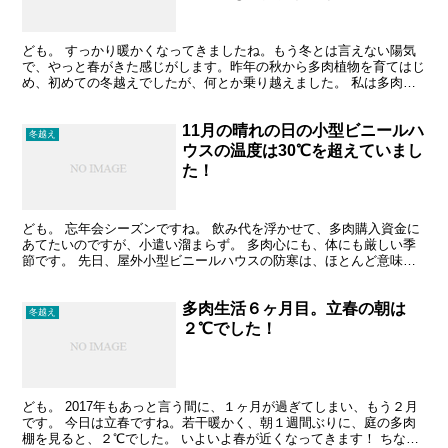
ども。 すっかり暖かくなってきましたね。もう冬とは言えない陽気
で、やっと春がきた感じがします。昨年の秋から多肉植物を育てはじ
め、初めての冬越えでしたが、何とか乗り越えました。 私は多肉植
物を、屋根のない屋外で、通販で買った小型ビニールハウス...
11月の晴れの日の小型ビニールハ
冬越え
ウスの温度は30℃を超えていまし
た！
ども。 忘年会シーズンですね。 飲み代を浮かせて、多肉購入資金に
あてたいのですが、小遣い溜まらず。 多肉心にも、体にも厳しい季
節です。 先日、屋外小型ビニールハウスの防寒は、ほとんど意味が
ないことがわかりましたが 今後も対策は考えていきたい...
多肉生活６ヶ月目。立春の朝は
冬越え
２℃でした！
ども。 2017年もあっと言う間に、１ヶ月が過ぎてしまい、もう２月
です。 今日は立春ですね。若干暖かく、朝１週間ぶりに、庭の多肉
棚を見ると、２℃でした。 いよいよ春が近くなってきます！ ちなみ