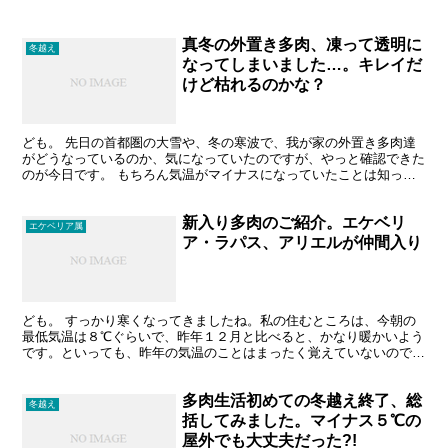
真冬の外置き多肉、凍って透明に
冬越え
なってしまいました…。キレイだ
けど枯れるのかな？
ども。 先日の首都圏の大雪や、冬の寒波で、我が家の外置き多肉達
がどうなっているのか、気になっていたのですが、やっと確認できた
のが今日です。 もちろん気温がマイナスになっていたことは知って
ました。 しかし、我が家（私だけですが）の多肉育成方針...
新入り多肉のご紹介。エケベリ
エケベリア属
ア・ラパス、アリエルが仲間入り
ども。 すっかり寒くなってきましたね。私の住むところは、今朝の
最低気温は８℃ぐらいで、昨年１２月と比べると、かなり暖かいよう
です。といっても、昨年の気温のことはまったく覚えていないので、
そんなときは、気象庁の過去基本データを見ます。住んでい...
多肉生活初めての冬越え終了、総
冬越え
括してみました。マイナス５℃の
屋外でも大丈夫だった?!