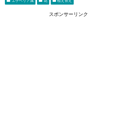
エケベリア属
花
植え替え
スポンサーリンク