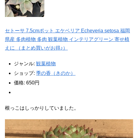
セトーサ 7.5cmポット エケベリア Echeveria setosa 福岡
県産 多肉植物 多肉 観葉植物 インテリアグリーン 寄せ植
えに （まとめ買いがお得♪）
ジャンル:
観葉植物
ショップ:
季の香（きのか）
価格:
650円
根っこはしっかりしていました。