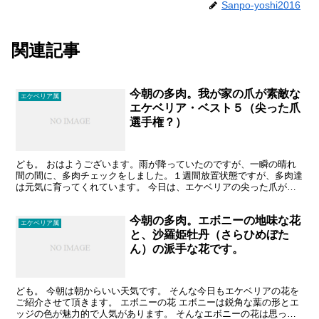
Sanpo-yoshi2016
関連記事
今朝の多肉。我が家の爪が素敵な
エケベリア属
エケベリア・ベスト５（尖った爪
選手権？）
ども。 おはようございます。雨が降っていたのですが、一瞬の晴れ
間の間に、多肉チェックをしました。１週間放置状態ですが、多肉達
は元気に育ってくれています。 今日は、エケベリアの尖った爪がカ
ッコよかったので、我が家の爪が素敵なエケベリア、ベスト...
今朝の多肉。エボニーの地味な花
エケベリア属
と、沙羅姫牡丹（さらひめぼた
ん）の派手な花です。
ども。 今朝は朝からいい天気です。 そんな今日もエケベリアの花を
ご紹介させて頂きます。 エボニーの花 エボニーは鋭角な葉の形とエ
ッジの色が魅力的で人気があります。 そんなエボニーの花は思った