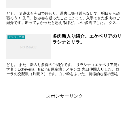
ども。 ３連休も今日で終わり、過去は振り返らないで、明日から頑
張ろう！ 先日、飲み会を断ったことによって、入手できた多肉のご
紹介です。断ってよかったと思えるほど、いい多肉でした。 クスピ
ダータ・メンチャカ・パラセンシス エケベリア属 学名：...
多肉新入り紹介。エケベリアのリ
エケベリア属
ラシナとリラ。
ども。 また、新入り多肉のご紹介です。 リラシナ（エケベリア属）
学名：Echeveria lilacina 原産地：メキシコ 先日仲間入りした、ロ
ーラの交配親（片親？）です。白い粉をふいた、特徴的な葉の形をし
ています。 まだ小さい株ですが...
スポンサーリンク