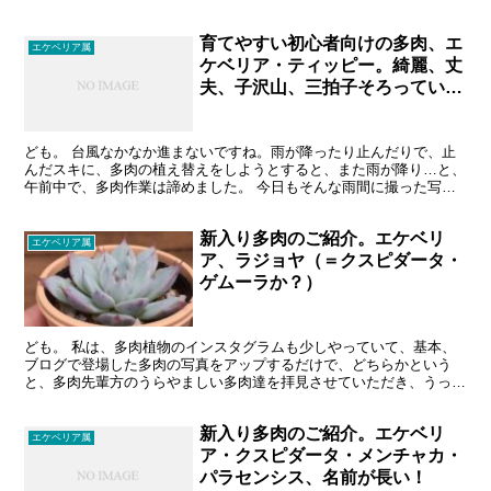
以上に小さく地味でした。 アップに見ても、雄しべが...
育てやすい初心者向けの多肉、エ
エケベリア属
ケベリア・ティッピー。綺麗、丈
夫、子沢山、三拍子そろってい
る！？
ども。 台風なかなか進まないですね。雨が降ったり止んだりで、止
んだスキに、多肉の植え替えをしようとすると、また雨が降り…と、
午前中で、多肉作業は諦めました。 今日もそんな雨間に撮った写真
です。 ティッピー エケベリア属。交配は、アガボイ...
新入り多肉のご紹介。エケベリ
エケベリア属
ア、ラジョヤ（＝クスピダータ・
ゲムーラか？）
ども。 私は、多肉植物のインスタグラムも少しやっていて、基本、
ブログで登場した多肉の写真をアップするだけで、どちらかという
と、多肉先輩方のうらやましい多肉達を拝見させていただき、うっと
りしています。 そんな先週、たまに私も遠出して多肉狩りを...
新入り多肉のご紹介。エケベリ
エケベリア属
ア・クスピダータ・メンチャカ・
パラセンシス、名前が長い！