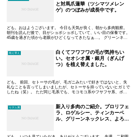
と対馬爪蓮華（ツシマツメレン
ゲ）のつぼみが成長中です。
ども。おはようございます。 今日も天気が良く、朝から多肉観察。
朝刊を読んだ後で、目がショボショボしていて、いい目の保養です。
45歳を過ぎた頃から老眼がひどくなってきたなぁ…。 グリーンネッ
クレス（セネキオ属） 雨ざらしで育てているのですが、...
白くてフワフワの毛が気持ちい
植え替え
い。セオシオ属・銀月（ぎんげ
つ）を植え替えました。
ども。 前回、セトーサの毛が、毛ガニみたいで好きではないと、失
礼なことを言ってしまいましたが、セトーサを持っていないヒガミで
したね（笑）。 ただ同じ毛系でも、モコモコ系やフサフサ系、ボウ
ボウ系？は好きです。まあ、あまり変わりませんね。 とい...
新入り多肉のご紹介。プロリフェ
セダム属
ラ、ロゲルシー、ティンカーベ
ル、グリーンネックレス、よろし
く。
ども。 いつも見ていただき、ありがとうございます。 先週、二和園