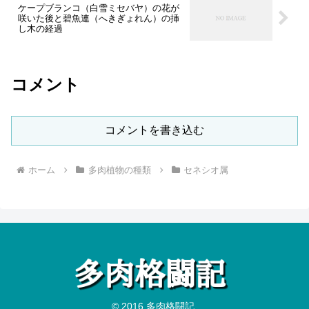
ケープブランコ（白雪ミセバヤ）の花が
咲いた後と碧魚連（へきぎょれん）の挿
し木の経過
コメント
コメントを書き込む
ホーム
多肉植物の種類
セネシオ属
© 2016 多肉格闘記.