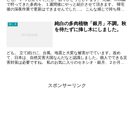
で狩ってきた多肉を、１週間後にやっと紹介させて頂きます。 帰宅
後の深夜作業で更新はできませんでした…。 こんな感じで持ち帰り
ました。 「ラウリンゼ綴化」、今朝もまじまじ見たので...
純白の多肉植物「銀月」不調。秋
挿し木
を待たずに挿し木にしました。
ども。 立て続けに、台風、地震と大変な被害がでています。改め
て、日本は、自然災害大国なんだなと認識しました。個人でできる災
害対策は必要ですね。 私のお気に入りのセネシオ・銀月、２か月前
にはすこぶる元気でした。 www.taniku-life...
スポンサーリンク