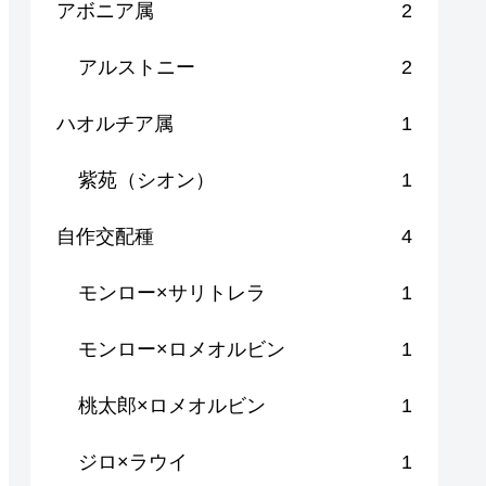
アボニア属
2
アルストニー
2
ハオルチア属
1
紫苑（シオン）
1
自作交配種
4
モンロー×サリトレラ
1
モンロー×ロメオルビン
1
桃太郎×ロメオルビン
1
ジロ×ラウイ
1