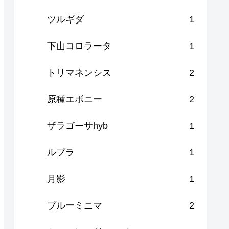
ツルギダ
1
下山コロラータ
1
トリマネンシス
2
原種エボニー
2
ザラゴーサhyb
1
ルブラ
1
月影
1
ブルーミニマ
2