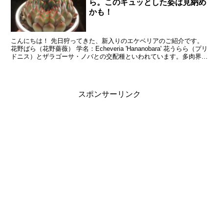
ら。このギュッとした姿は見納め
かも！
こんにちは！ 先日狩ってきた、新入りのエケベリアのご紹介です。
花野ばら（花野薔薇） 学名：Echeveria 'Hananobara' 花うらら（プリ
ドニス）とザラゴーサ・ノバとの交配種といわれています。多肉界で
は有名な根岸交配種とのこと...
スポンサーリンク