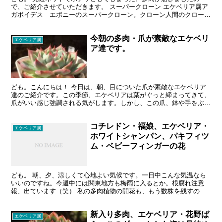
で、ご紹介させていただきます。 スーパークローン エケベリア属ア
ガボイデス エボニーのスーパークローン。クローン人間のクローン
からきている名前なのかな。 名前はともかく、届いた株は...
今朝の多肉・爪が素敵なエケベリ
エケベリア属
ア達です。
ども。こんにちは！ 今日は、朝、目についた爪が素敵なエケベリア
達のご紹介です。この季節、エケベリアは葉がぐっと締まってきて、
爪がいい感じ強調される気がします。しかし、この爪、鉢や手をぶつ
けて、うっかり折ってしまうことも多いです。今日は、そん...
コチレドン・福娘、エケベリア・
エケベリア属
ホワイトシャンパン、パキフィツ
ム・ベビーフィンガーの花
ども。 朝、夕、涼しくて心地よい気候です。一日中こんな気温なら
いいのですね。今週中には関東地方も梅雨に入るとか。根腐れ注意
報、出ています（笑） 私の多肉植物の開花も、もう数株を残すのみ
です。見かけによらず立派な花を咲かせるやつもいて、楽しま...
新入り多肉、エケベリア・花野ば
エケベリア属