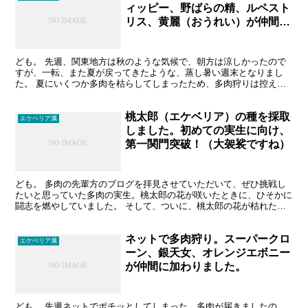
ィッピー、野ばらの精、ルペスト
リス、黄麗（おうれい）が仲間入
りしました。
ども。 先週、関東地方は秋のような気候で、朝方は涼しかったので
すが、一転、また夏が戻ってきたような、蒸し暑い週末となりまし
た。 夏にいくつか多肉を枯らしてしまったため、多肉狩りは控えよ
うと言っていたのに関わらず、久しぶりに、千葉県の多肉どこ...
桃太郎（エケベリア）の種を採取
エケベリア属
しました。初めての実生に向け、
第一関門突破！（大袈裟ですね）
ども。 多肉の先輩方のブログを拝見させていただいて、ぜひ挑戦し
たいと思っていた多肉の実生。桃太郎の花が咲いたときに、ひそかに
闘志を燃やしていました。 そして、ついに、桃太郎の花が枯れた！
実は、種が落ちてしまうのではないかと、ちょっと冷や冷...
ネットで多肉狩り。スーパークロ
エケベリア属
ーン、銀天女、オレンジエボニー
が仲間に加わりました。
ども。 先週ネットでポチッとしてしまった、多肉が届きましたの