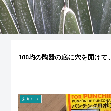
100均の陶器の底に穴を開け
多肉ＤＩＹ