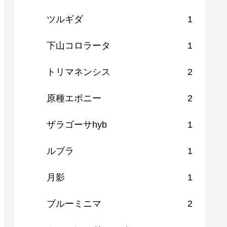
ツルギダ
1
下山コロラータ
1
トリマネンシス
2
原種エボニー
2
ザラゴーサhyb
1
ルブラ
1
月影
1
ブルーミニマ
2