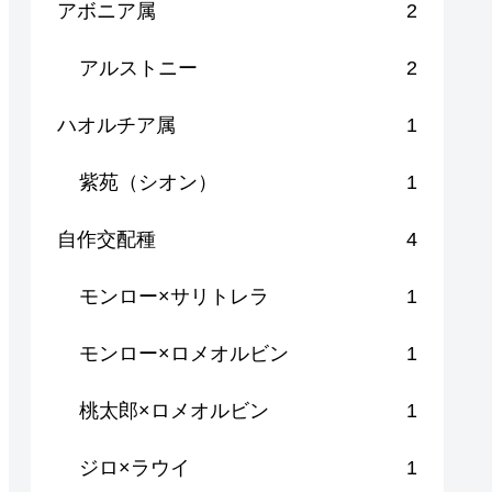
アボニア属
2
アルストニー
2
ハオルチア属
1
紫苑（シオン）
1
自作交配種
4
モンロー×サリトレラ
1
モンロー×ロメオルビン
1
桃太郎×ロメオルビン
1
ジロ×ラウイ
1