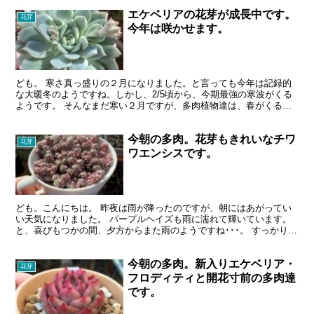
エケベリアの花芽が成長中です。
花芽
今年は咲かせます。
ども。 寒さ真っ盛りの２月になりました。と言っても今年は記録的
な大暖冬のようですね。しかし、2/5頃から、今期最強の寒波がくる
ようです。 そんなまだ寒い２月ですが、多肉植物達は、春がくるこ
とがわかるのか、一斉に花芽が成長しだしました。去年は...
今朝の多肉。花芽もきれいなチワ
花芽
ワエンシスです。
ども。こんにちは。 昨夜は雨が降ったのですが、朝にはあがってい
い天気になりました。 パープルヘイズも雨に濡れて輝いています。
と、喜びもつかの間、夕方からまた雨のようですね･･･。 すっかり
春、エケベリア達は花芽の季節です。 チワワエンシス...
今朝の多肉。新入りエケベリア・
花芽
フロディティと開花寸前の多肉達
です。