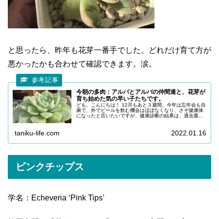
と思ったら、昨年も花芽一番手でした。どれだけ育て方が
悪かったかも合わせて確認できます。涙。
今朝の多肉：アルバとアルバの仲間達と、花芽が
育ち始めた気の早い子たちです。
ども。こんにちは！ 12月もあと３週間。今年は忘年会も自
粛で、外でビールを飲む機会はほぼなくなり、さぞ健康体
になったと言いたいですが、健康診断の結果は、過去最悪
でした。一番の原因は在宅勤務が多くなり、ぐっと運動量
が減ったことによる肥満です。...
taniku-life.com
2022.01.16
ピンクチップス
学名：Echeveria ‘Pink Tips’