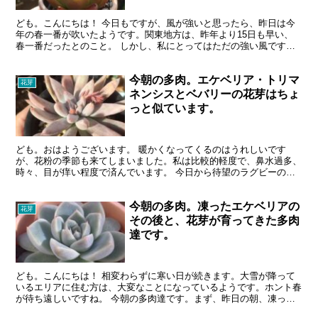
ども。こんにちは！ 今日もですが、風が強いと思ったら、昨日は今
年の春一番が吹いたようです。関東地方は、昨年より15日も早い、
春一番だったとのこと。 しかし、私にとってはただの強い風です
が、春一番と聞くと、なんだか、もうすぐ春という気になって...
今朝の多肉。エケベリア・トリマ
花芽
ネンシスとベバリーの花芽はちょ
っと似ています。
ども。おはようございます。 暖かくなってくるのはうれしいです
が、花粉の季節も来てしまいました。私は比較的軽度で、鼻水過多、
時々、目が痒い程度で済んでいます。 今日から待望のラグビーのト
ップリーグ開幕です。午後のテレビ観戦に備えて、これからポ...
今朝の多肉。凍ったエケベリアの
花芽
その後と、花芽が育ってきた多肉
達です。
ども。こんにちは！ 相変わらずに寒い日が続きます。大雪が降って
いるエリアに住む方は、大変なことになっているようです。ホント春
が待ち遠しいですね。 今朝の多肉達です。まず、昨日の朝、凍った
と思われたエケベリアは復活してくれました。 アルバビュ...