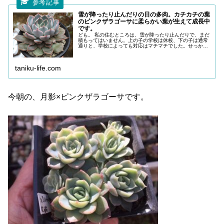
雪が降ったり止んだりの日の多肉。カチカチの葉
のピンクザラゴーサに柔らかい葉が生えて成長中
です。
ども。 私の住むところは、雪が降ったり止んだりで、まだ
積もってはいません。上の子の学校は休校、下の子は通常
通りと、学校によっても対応はマチマチでした。せっかく
の３連休は、持ち帰った仕事をセコセコやる日々になりそ
うです…。 雪が降って多肉事が
taniku-life.com
今朝の、月影×ピンクザラゴーサです。