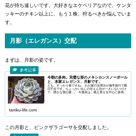
花が待ち遠しいです。大好きなエケベリアなので、ケンタ
ッキーのチキン以上に、もう１株、狩るべきか悩んでいま
す。
月影（エレガンス）交配
まずは、月影の姿です。
今朝の多肉。完璧な形のメキシカンスノーボール
と、本家エレガンス、月影です。
ども。すっかり春ですね。 わが家の次男坊が修学旅行で数
日不在です。ちょっかい出しの甘えん坊が一人いないだけ
で、静かな我が家...。 今週末は、植え替えを中心に多肉ご
とに没頭できそうです。 メキシカンスノーボール 学名：
Echeveria &
taniku-life.com
この月影と、ピンクザラゴーサを交配しました。