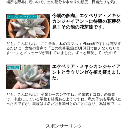
場所も限界に近いので、土の配分や水やりの頻度、日当たりを気にし
て、丁寧に、育てていきたいと思います。（と言っても、週...
今朝の多肉。エケベリア・メキシ
メキシカンジャイアント
カンジャイアントに待望の花芽発
見！その他の花芽達です。
ども。こんにちは。 ここ最近、私のスマホ（iPhone6です）は電話す
るたびに、女性の音声で「この携帯電話は3月31日で使えなくなりま
す･･･」とメッセージが流れていました。ずっと無視していたのです
が、3月に入り、さすがにヤバく思いスマホを...
エケベリア・メキシカンジャイア
植え替え
ントとラウリンゼを植え替えまし
た。
ども。こんにちは！ 卒業シーズンですね。卒業式もコロナの影響
で、中止にしている学校も結構あるようですね。私の子供も卒業式だ
ったのですが、親族は１名だけ参加可とのことになり、私は家で、お
留守番でした･･･。 昨日の雪から、うって変わって今日は...
スポンサーリンク