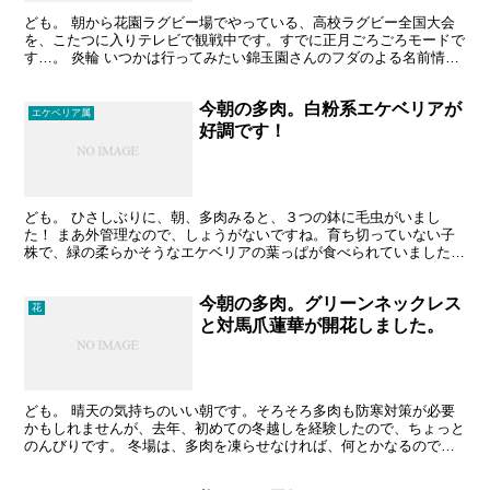
ども。 朝から花園ラグビー場でやっている、高校ラグビー全国大会
を、こたつに入りテレビで観戦中です。すでに正月ごろごろモードで
す…。 炎輪 いつかは行ってみたい錦玉園さんのフダのよる名前情報
しかない炎輪です。錦玉園→（どなたか？）→二和園→私...
今朝の多肉。白粉系エケベリアが
エケベリア属
好調です！
ども。 ひさしぶりに、朝、多肉みると、３つの鉢に毛虫がいまし
た！ まあ外管理なので、しょうがないですね。育ち切っていない子
株で、緑の柔らかそうなエケベリアの葉っぱが食べられていました。
写真を撮ったのですが、お見苦しいと思いアップは止めました...
今朝の多肉。グリーンネックレス
花
と対馬爪蓮華が開花しました。
ども。 晴天の気持ちのいい朝です。そろそろ多肉も防寒対策が必要
かもしれませんが、去年、初めての冬越しを経験したので、ちょっと
のんびりです。 冬場は、多肉を凍らせなければ、何とかなるので、
12月に入った今月から、水やりを月１回程度にして、3月...