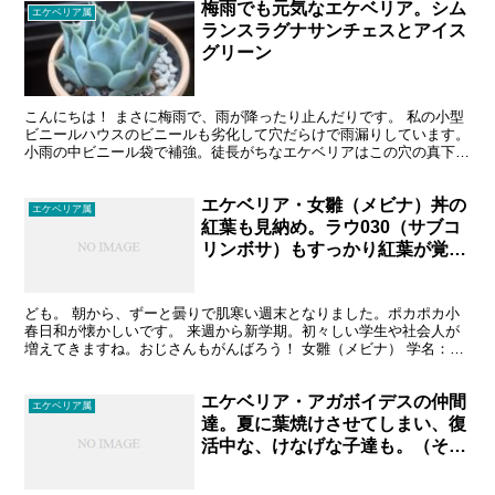
梅雨でも元気なエケベリア。シム
エケベリア属
ランスラグナサンチェスとアイス
グリーン
こんにちは！ まさに梅雨で、雨が降ったり止んだりです。 私の小型
ビニールハウスのビニールも劣化して穴だらけで雨漏りしています。
小雨の中ビニール袋で補強。徒長がちなエケベリアはこの穴の真下
で、たっぷり水をもらっていたようです。 風雨にさらされ...
エケベリア・女雛（メビナ）丼の
エケベリア属
紅葉も見納め。ラウ030（サブコ
リンボサ）もすっかり紅葉が覚め
ました…。
ども。 朝から、ずーと曇りで肌寒い週末となりました。ポカポカ小
春日和が懐かしいです。 来週から新学期。初々しい学生や社会人が
増えてきますね。おじさんもがんばろう！ 女雛（メビナ） 学名：
Echeveria 'Mebina' 何度も登場させて...
エケベリア・アガボイデスの仲間
エケベリア属
達。夏に葉焼けさせてしまい、復
活中な、けなげな子達も。（その
１）