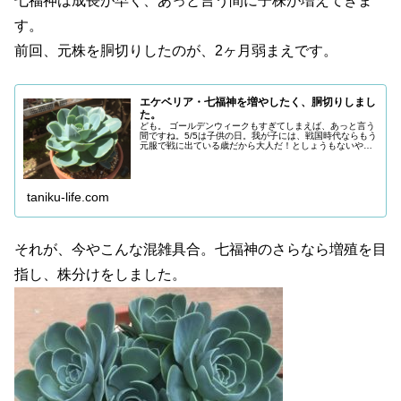
七福神は成長が早く、あっと言う間に子株が増えてきま
す。
前回、元株を胴切りしたのが、2ヶ月弱まえです。
エケベリア・七福神を増やしたく、胴切りしまし
た。
ども。 ゴールデンウィークもすぎてしまえば、あっと言う
間ですね。5/5は子供の日。我が子には、戦国時代ならもう
元服で戦に出ている歳だから大人だ！としょうもないやり
取りを毎年しています…。 今日はエケベリア・七福神の胴
切りをしました。いつか七
taniku-life.com
それが、今やこんな混雑具合。七福神のさらなら増殖を目
指し、株分けをしました。