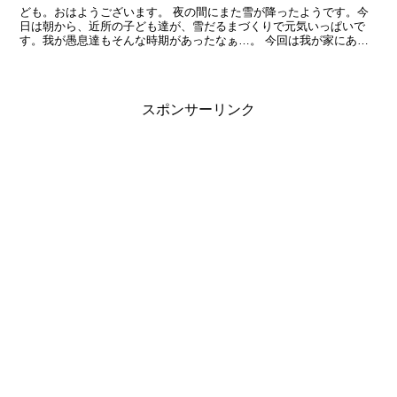
ども。おはようございます。 夜の間にまた雪が降ったようです。今
日は朝から、近所の子ども達が、雪だるまづくりで元気いっぱいで
す。我が愚息達もそんな時期があったなぁ…。 今回は我が家にあ
る、メキシコ原産のアガボイデス系のエケベリアをご紹介します...
スポンサーリンク