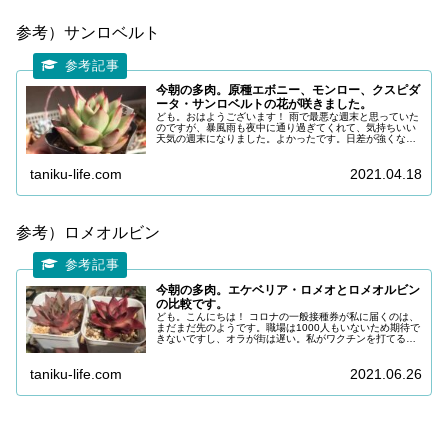
参考）サンロベルト
今朝の多肉。原種エボニー、モンロー、クスピダ
ータ・サンロベルトの花が咲きました。
ども。おはようございます！ 雨で最悪な週末と思っていた
のですが、暴風雨も夜中に通り過ぎてくれて、気持ちいい
天気の週末になりました。よかったです。日差が強くなり
そうですので、真面目に遮光をしなくてはならない時期で
す。 今朝も多肉の花達のご紹介...
taniku-life.com
2021.04.18
参考）ロメオルビン
今朝の多肉。エケベリア・ロメオとロメオルビン
の比較です。
ども。こんにちは！ コロナの一般接種券が私に届くのは、
まだまだ先のようです。職場は1000人もいないため期待で
きないですし、オラが街は遅い。私がワクチンを打てるの
は９月頃かな…。 大リーグの大谷選手すごいですね。今日
も24号ホームラン。ネッ...
taniku-life.com
2021.06.26