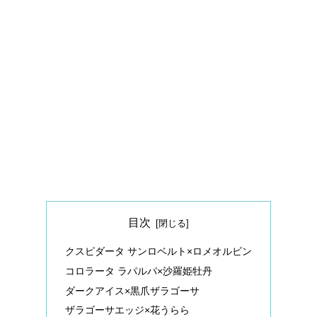
目次
クスピダータ サンロベルト×ロメオルビン
コロラータ ラパルパ×沙羅姫牡丹
ダークアイス×黒爪ザラゴーサ
ザラゴーサエッジ×花うらら