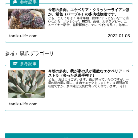
今朝の多肉。エケベリア・クリッシーライアンほ
か、紫色（パープル）の多肉植物達です。
ども。こんにちは！ 年末年始、面白いテレビないなーと言
いながら、ボクシング、RIZIN、高校、大学ラグビー、ニ
ューイヤー駅伝、箱根駅伝と、テレビばかり見て、毎年正
月が終わってしまいます。今年もフリーザ様が見れなく残
念ですが、コロナに負けない...
taniku-life.com
2022.01.03
参考）黒爪ザラゴーサ
今朝の多肉。我が家の爪が素敵なエケベリア・ベ
スト５（尖った爪選手権？）
ども。 おはようございます。雨が降っていたのですが、一
瞬の晴れ間の間に、多肉チェックをしました。１週間放置
状態ですが、多肉達は元気に育ってくれています。 今日
は、エケベリアの尖った爪がカッコよかったので、我が家
の爪が素敵なエケベリア、ベスト
taniku-life.com