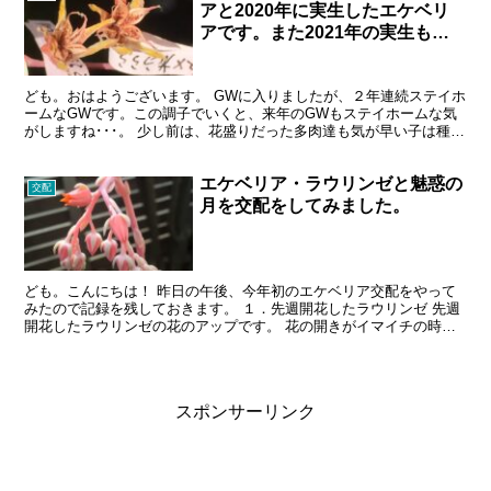
アと2020年に実生したエケベリ
アです。また2021年の実生も開
始しました！
ども。おはようございます。 GWに入りましたが、２年連続ステイホ
ームなGWです。この調子でいくと、来年のGWもステイホームな気
がしますね･･･。 少し前は、花盛りだった多肉達も気が早い子は種が
できてきました。 種ができたエケベリア エケベリ...
エケベリア・ラウリンゼと魅惑の
交配
月を交配をしてみました。
ども。こんにちは！ 昨日の午後、今年初のエケベリア交配をやって
みたので記録を残しておきます。 １．先週開花したラウリンゼ 先週
開花したラウリンゼの花のアップです。 花の開きがイマイチの時
は、花びらを指でつまんで広げてやります。そうすると、雄...
スポンサーリンク