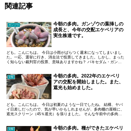
関連記事
今朝の多肉。ガンゾウの葉挿しの
ガンゾウ
成長と、今年の交配エケベリアの
実生株達です。
ども。こんにちは。 今日は小雨がぱらつく週末になってしまいまし
た。一応、選挙に行き、消去法で投票してきました。しかし、まった
く知らない裁判官の投票、意味ありますかね？ パキセダム・ガンゾ
ウの葉挿しの植え替え 学名：Pachysedum 'G...
今朝の多肉。2022年のエケベリ
交配
アの交配を開始しました。また、
遮光も始めました。
ども。こんにちは。 今日は初夏のような一日でしたね。 結構、ヤバ
イ日差しだったので、気が早いかもしれませんが、多肉棚の屋根に、
遮光スクリーン（45％遮光）を張りました。 そんな午前中の多肉事
は、老眼をかけて、ピンセットを持ち、背中を丸めなが...
今朝の多肉。種ができたエケベリ
交配