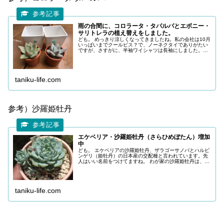
雨の合間に、コロラータ・タパルパとエボニー・
サリトレラの植え替えをしました。
ども。 めっきり涼しくなってきましたね。私の会社は10月
いっぱいまでクールビス？で、ノーネクタイでありがたい
ですが、さすがに、半袖ワイシャツは長袖にしました。電
車の中を見渡すと、半袖は私一人でした（笑） 雨の週末、
雨が止んだ一瞬の間に、先週
taniku-life.com
参考）沙羅姫牡丹
エケベリア・沙羅姫牡丹（さらひめぼたん）増加
中
ども。 エケベリアの沙羅姫牡丹、ザラゴーサノバとハルビ
ンゲリ（姫牡丹）の日本産の交配種と言われています。先
人はいい名前をつけてますね。 わが家の沙羅姫牡丹は、子
株が２つ成長中です。小さな1株は、急激な夏の日差しを
浴びて、1部葉焼けになってし
taniku-life.com